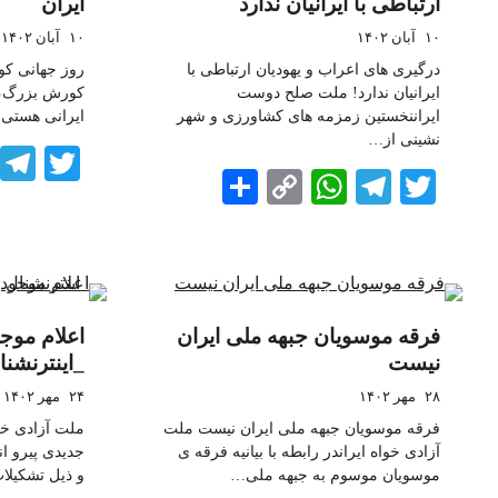
ارتباطی با ایرانیان ندارد
ایران
۱۰ آبان ۱۴۰۲
۱۰ آبان ۱۴۰۲
درگیری های اعراب و یهودیان ارتباطی با
روز جهانی کو
ایرانیان ندارد! ملت صلح دوست
کورش بزرگ، تو
ایراننخستین زمزمه های کشاورزی و شهر
ایرانی هستی.
نشینی از…
tter
Share
WhatsApp
Copy
Telegram
Twitter
Link
فرقه موسویان جبهه ملی ایران
اعلام موج
نیست
_اینترنشنا
۲۸ مهر ۱۴۰۲
۲۴ مهر ۱۴۰۲
فرقه موسویان جبهه ملی ایران نیست ملت
ملت آزادی خو
آزادی خواه ایراندر رابطه با بیانیه فرقه ی
جدیدی پیرو ا
موسویان موسوم به جبهه ملی…
و ذیل تشکیلات