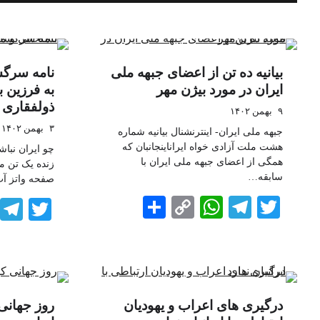
بیانیه ده تن از اعضای جبهه ملی
نامه سرگش
ایران در مورد بیژن مهر
به فرزین 
ذولفقاری
۹ بهمن ۱۴۰۲
۳ بهمن ۱۴۰۲
جبهه ملی ایران- اینترنشنال بیانیه شماره
هشت ملت آزادی خواه ایراناینجانبان که
چو ایران نباش
همگی از اعضای جبهه ملی ایران با
زنده یک تن م
سابقه…
صفحه واتز 
Share
WhatsApp
Copy
Telegram
Twitter
tter
Link
درگیری های اعراب و یهودیان
روز جهان