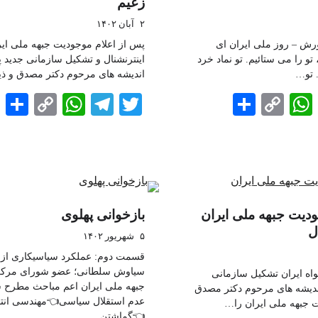
زعیم
۲ آبان ۱۴۰۲
رش – روز ملی ایران ای
پس از اعلام موجودیت جبهه ملی ایر
 را می ستائیم. تو نماد خرد
اینترنشنال و تشکیل سازمانی جدید پ
 تو…
اندیشه های مرحوم دکتر مصدق و ذ
e
atsApp
opy
Telegram
Twitter
Share
WhatsApp
Copy
Telegram
Twi
Link
Link
ودیت جبهه ملی ایران
بازخوانی پهلوی
ل
۵ شهریور ۱۴۰۲
قسمت دوم: عملکرد سیاسیکاری از
سیاوش سلطانی؛ عضو شورای مرک
اه ایران تشکیل سازمانی
جبهه ملی ایران اعم مباحث مطرح 
ندیشه های مرحوم دکتر مصدق
عدم استقلال سیاسی👈مهندسی انتخ
 جبهه‌ ملی ایران را…
👈گماشتن…