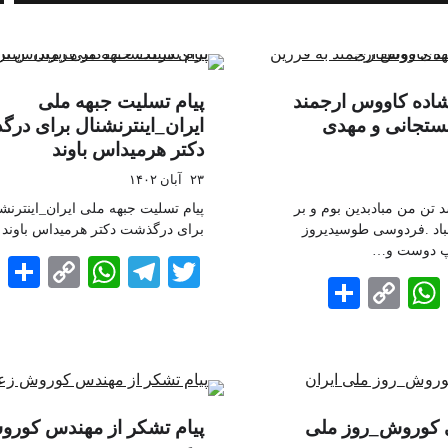
اده کاووس ارجمند
پیام تسلیت جبهه ملی
بستجانی و مهدی
ایران_اینترنشنال برای در
دکتر هرمیداس باوند
۲۳ آبان ۱۴۰۲
د تن من مبادبدین بوم و بر
پیام تسلیت جبهه ملی ایران_اینترنش
باد .فردوسی طوسیدیروز
برای درگذشت دکتر هرمیداس باوند
آپ دوست و…
e
atsApp
opy
Telegram
Twitter
Share
WhatsApp
Copy
Telegram
Twi
Link
Link
ی کوروش_روز ملی
پیام تشکر از مهندس کور