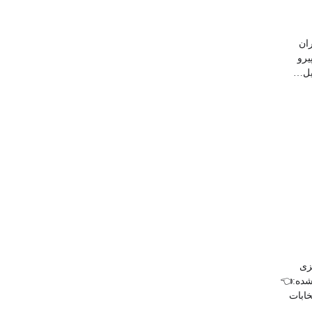
ان
یرو
یل…
Shar
Wh
C
زی
شده:👈
ابات